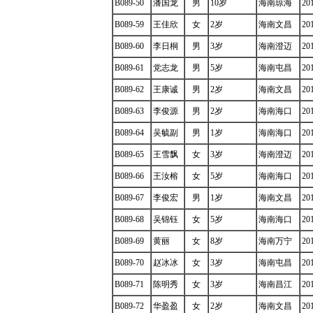
B089-50
潘国龙
男
10岁
海南琼海
20
B089-59
王佳欣
女
2岁
海南文昌
20
B089-60
李日桐
男
3岁
海南澄迈
20
B089-61
党志龙
男
5岁
海南屯昌
20
B089-62
王康诚
男
2岁
海南文昌
20
B089-63
李俊源
男
2岁
海南海口
20
B089-64
吴毓副
男
1岁
海南海口
20
B089-65
王雪飘
女
3岁
海南澄迈
20
B089-66
王汝榕
女
5岁
海南海口
20
B089-67
李俊宏
男
1岁
海南文昌
20
B089-68
吴锦钰
女
5岁
海南海口
20
B089-69
黄丽
女
8岁
海南万宁
20
B089-70
赵冰冰
女
3岁
海南屯昌
20
B089-71
陈明秀
女
3岁
海南昌江
20
B089-72
华盈盈
女
2岁
海南文昌
20