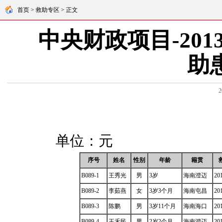
首页 > 救助专区 > 正文
中央财政项目-20
助
2
单位：元
序号
姓名
性别
年龄
籍贯
B089-1
王秀光
男
3岁
海南澄迈
20
B089-2
李茹燕
女
3岁3个月
海南屯昌
20
B089-3
陈鹏
男
3岁11个月
海南海口
20
B089-4
王禾民
男
2岁2个月
海南澄迈
20