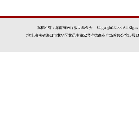
版权所有：海南省医疗救助基金会 Copyright©2006 All Rights
地址:海南省海口市龙华区龙昆南路52号润德商业广场首领公馆13层1305房 电