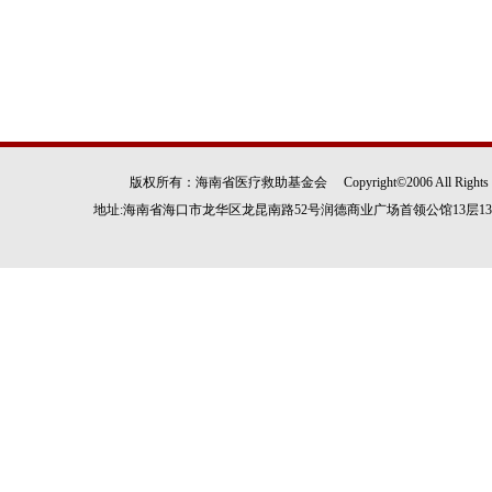
版权所有：海南省医疗救助基金会 Copyright©2006 All Rights
地址:海南省海口市龙华区龙昆南路52号润德商业广场首领公馆13层1305房 电